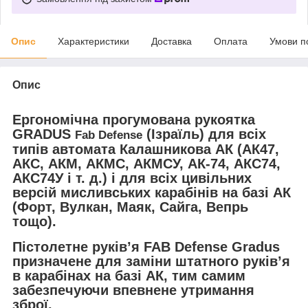
Опис
Характеристики
Доставка
Оплата
Умови п
Опис
Ергономічна прогумована рукоятка
GRADUS
(Ізраїль)
для
всіх
Fab Defense
типів автомата Калашникова АК (АК47,
АКС, АКМ, АКМС, АКМСУ, АК-74, АКС74,
АКС74У і т. д.) і для всіх цивільних
версій мисливських карабінів на базі АК
(Форт, Вулкан, Маяк, Сайга, Вепрь
тощо).
Пістолетне руків’я FAB Defense Gradus
призначене для заміни штатного руків’я
в карабінах на базі АК, тим самим
забезпечуючи впевнене утримання
зброї.