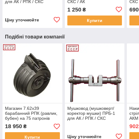
для АК / РПК / СКС
СКС / АК
СКС 
(оригінал СРСР)
1 250
690
₴
Ціну уточнюйте
Купити
Подібні товари компанії
Магазин 7.62х39
Мушковод (мушковерт/
Наки
барабанний РПК (равлик,
коректор мушки) ПРБ-1
стрі
бубен) на 75 патронів
для АК / РПК / СКС
АКМ 
новий оригінальний для
(оригінал СРСР)
18 950
902
₴
АК47/АКМ/РПК (оригінал
СРСР)
Ціну уточнюйте
Купити