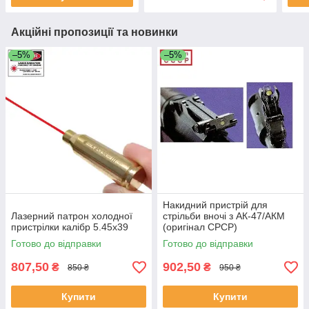
Акційні пропозиції та новинки
–5%
–5%
Накидний пристрій для
Лазерний патрон холодної
стрільби вночі з АК-47/АКМ
пристрілки калібр 5.45х39
(оригінал СРСР)
Готово до відправки
Готово до відправки
807,50
902,50
₴
₴
850 ₴
950 ₴
Купити
Купити