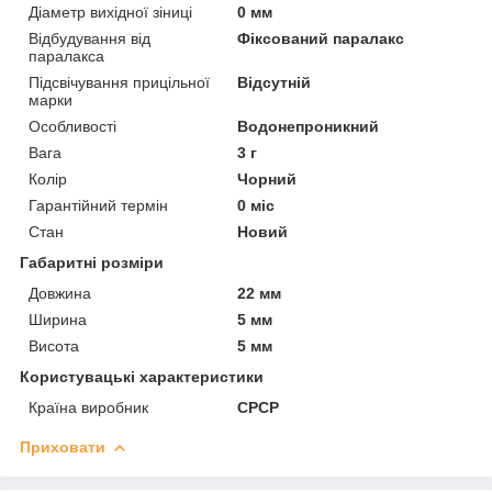
Діаметр вихідної зіниці
0 мм
Відбудування від
Фіксований паралакс
паралакса
Підсвічування прицільної
Відсутній
марки
Особливості
Водонепроникний
Вага
3 г
Колір
Чорний
Гарантійний термін
0 міс
Стан
Новий
Габаритні розміри
Довжина
22 мм
Ширина
5 мм
Висота
5 мм
Користувацькi характеристики
Країна виробник
СРСР
Приховати