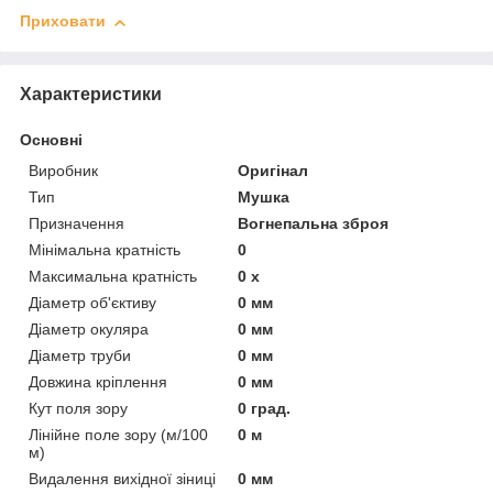
Приховати
Характеристики
Основні
Виробник
Оригінал
Тип
Мушка
Призначення
Вогнепальна зброя
Мінімальна кратність
0
Максимальна кратність
0 х
Діаметр об'єктиву
0 мм
Діаметр окуляра
0 мм
Діаметр труби
0 мм
Довжина кріплення
0 мм
Кут поля зору
0 град.
Лінійне поле зору (м/100
0 м
м)
Видалення вихідної зіниці
0 мм