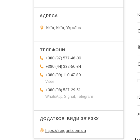
К
Київ, Київ, Україна
+380 (97) 577-46-00
+380 (44) 332-50-84
+380 (99) 110-47-80
П
Viber
+380 (98) 537-29-51
WhatsApp, Signal, Telegram
К
д
https://sergant.com.ua