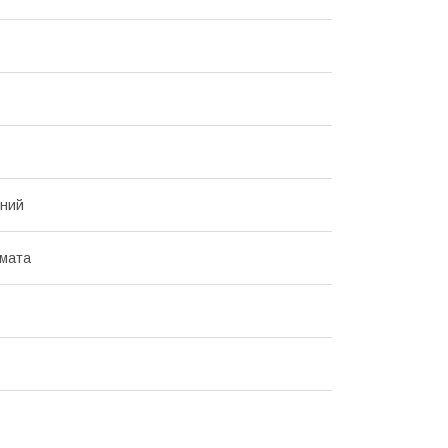
нний
мата