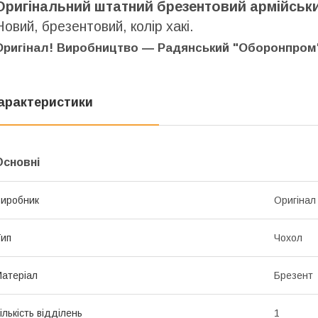
Оригінальний штатний брезентовий армійськи
Новий, брезентовий, колір хакі.
Оригінал! Виробництво ― Радянський "Оборонпром
арактеристики
Основні
иробник
Оригінал
ип
Чохол
атеріал
Брезент
ількість відділень
1