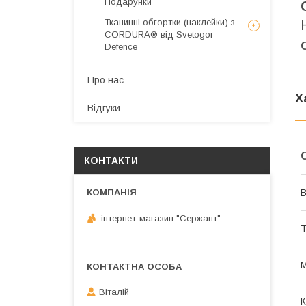
Подарунки
Тканинні обгортки (наклейки) з
CORDURA® від Svetogor
Defence
Про нас
Х
Відгуки
КОНТАКТИ
В
інтернет-магазин "Сержант"
Т
М
Віталій
К