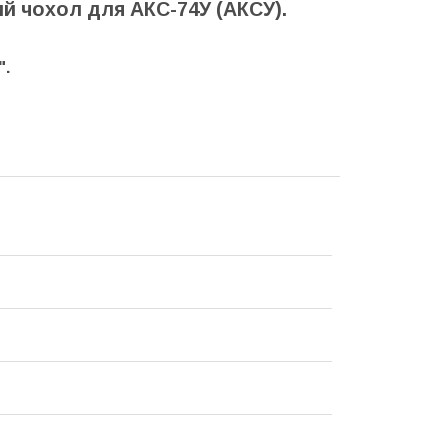
й чохол для АКС-74У (АКСУ).
".