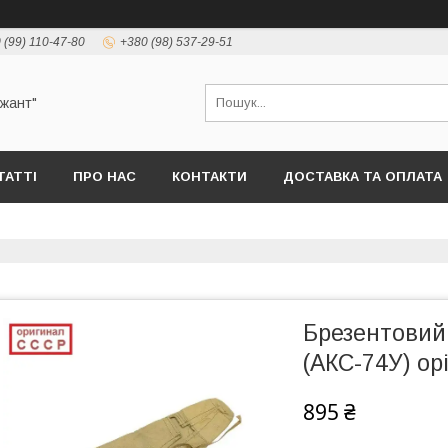
 (99) 110-47-80
+380 (98) 537-29-51
ржант"
ТАТТІ
ПРО НАС
КОНТАКТИ
ДОСТАВКА ТА ОПЛАТА
Брезентовий
(АКС-74У) ор
895 ₴