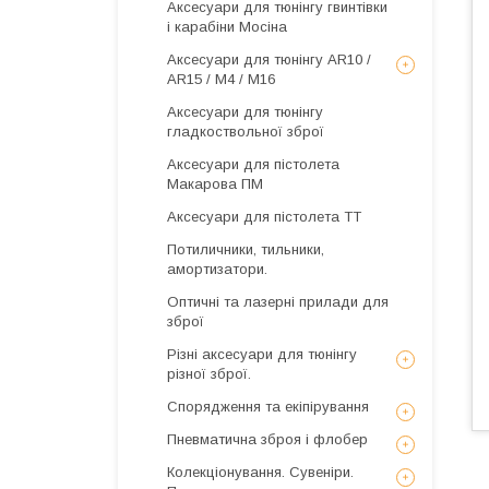
Аксесуари для тюнінгу гвинтівки
і карабіни Мосіна
Аксесуари для тюнінгу AR10 /
AR15 / М4 / М16
Аксесуари для тюнінгу
гладкоствольної зброї
Аксесуари для пістолета
Макарова ПМ
Аксесуари для пістолета ТТ
Потиличники, тильники,
амортизатори.
Оптичні та лазерні прилади для
зброї
Різні аксесуари для тюнінгу
різної зброї.
Спорядження та екіпірування
Пневматична зброя і флобер
Колекціонування. Сувеніри.