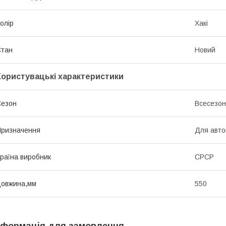
олір
Хакі
Стан
Новий
Користувацькі характеристики
Сезон
Всесезо
ризначення
Для авто
раїна виробник
СРСР
овжина,мм
550