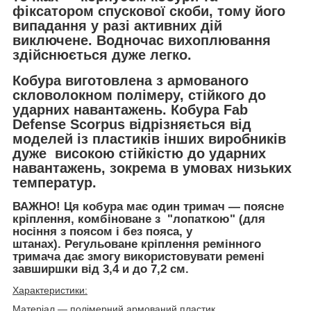
фіксатором спускової скоби, тому його
випадання у разі активних дій
виключене. Водночас вихоплювання
здійснюється дуже легко.
Кобура виготовлена з армованого
скловолокном полімеру, стійкого до
ударних навантажень. Кобура Fab
Defense Scorpus відрізняється від
моделей із пластиків інших виробників
дуже високою стійкістю до ударних
навантажень, зокрема в умовах низьких
температур.
ВАЖНО! Ця кобура має один тримач — поясне
кріплення, комбіноване з "лопаткою" (для
носіння з поясом і без пояса, у
штанах). Регульоване кріплення ремінного
тримача дає змогу використовувати ремені
завширшки від 3,4 и до 7,2 см.
Характеристики:
Матеріал — полімерний армований пластик.