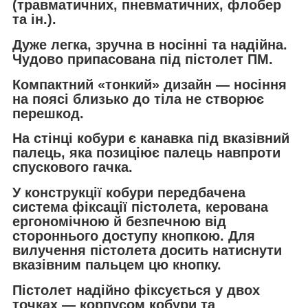
(травматичних, пневматичних, флобер
та ін.).
Дуже легка, зручна в носінні та надійна.
Чудово припасована під пістолет ПМ.
Компактний «тонкий» дизайн — носіння
на поясі близько до тіла не створює
перешкод.
На стінці кобури є канавка під вказівний
палець, яка позиціює палець навпроти
спускового гачка.
У конструкції кобури передбачена
система фіксації пістолета, керована
ергономічною й безпечною від
стороннього доступу кнопкою. Для
вилучення пістолета досить натиснути
вказівним пальцем цю кнопку.
Пістолет надійно фіксується у двох
точках — корпусом кобури та