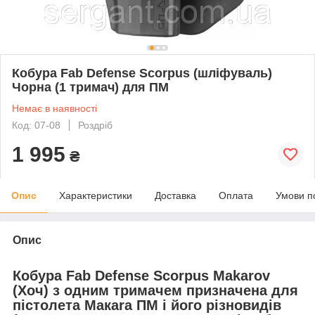
Кобура Fab Defense Scorpus (шліфуваль)
Чорна (1 тримач) для ПМ
Немає в наявності
Код: 07-08
Роздріб
1 995
₴
Опис
Характеристики
Доставка
Оплата
Умови п
Опис
Кобура Fab Defense Scorpus Makarov
(Хоч) з одним тримачем
призначена для
пістолета Макara ПМ і його різновидів