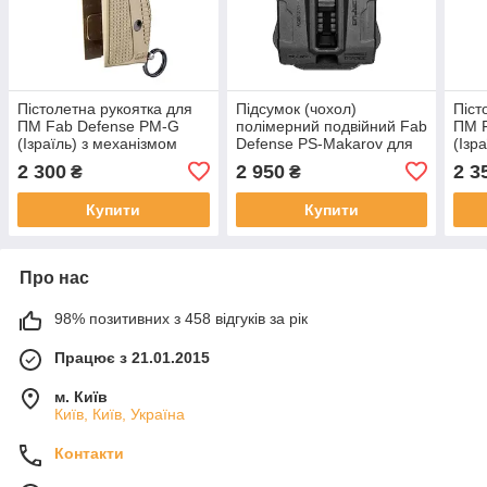
Пістолетна рукоятка для
Підсумок (чохол)
Піст
ПМ Fab Defense PM-G
полімерний подвійний Fab
ПМ 
(Ізраїль) з механізмом
Defense PS-Makarov для
(Ізр
скидання магазину
2-х магазинів ПМ
скид
2 300
2 950
2 3
₴
₴
ПІСОЧНА (під праву руку)
ЧОРН
Купити
Купити
Про нас
98% позитивних з 458 відгуків за рік
Працює з 21.01.2015
м. Київ
Київ, Київ, Україна
Контакти