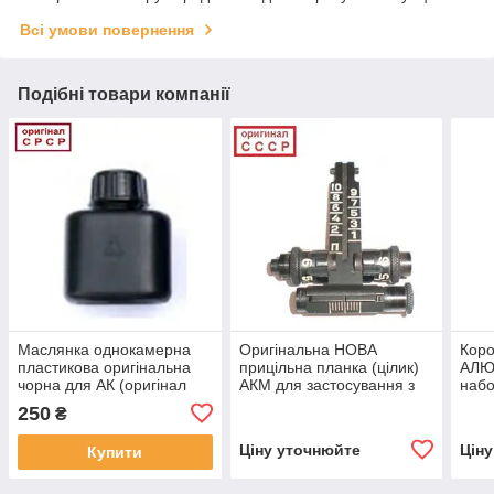
Всі умови повернення
Подібні товари компанії
Маслянка однокамерна
Оригінальна НОВА
Кор
пластикова оригінальна
прицільна планка (цілик)
АЛЮ
чорна для АК (оригінал
АКМ для застосування з
набо
СРСР)
ПБС-1 (оригінал СРСР)
(ПР
250
₴
КУЛЕ
стрі
Ціну уточнюйте
Цін
Купити