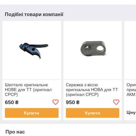
Подібні товари компанії
Шептало оригінальне
Сережка з віссю
Ори
НОВЕ для ТТ (оригінал
оригінальна НОВА для ТТ
приц
СРСР)
(оригінал СРСР)
АКМ 
ПБС-
650
950
₴
₴
Цін
Купити
Купити
Про нас