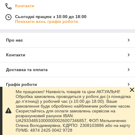
Контакти
Сьогодні працює з 10:00 до 18:00
Показати весь графік роботи
Про нас
Контакти
Доставка та оплата
Графік роботи
Ми працюємо! Наявність товарів та ціни АКТУАЛЬНІ!
Обробка замовлень проводиться у робочі дні (з понеділка
Повна версія сайту
до п'ятниці) у робочий час (з 10.00 до 18.00). Ваше
замовлення буде оброблено найближчим робочим часом.
Скористайтесь для оплати замовлень сервісом на
Сайт створено на маркетплейсі
Prom.ua
розрахунковий рахунок IBAN:
UA293348510000000026007346857, ФОП Мельниченко
Олена Володимирівна, ЄДРПО: 2308103886 або на карту
Політика конфіденційності
ПУМБ: 4874 2425 0042 9728