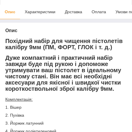
Опис
Характеристики
Доставка
Оплата
Умови п
Опис
Похідний набір для чищення пістолетів
калібру 9мм (ПМ, ФОРТ, ГЛОК і т. д.)
Дуже компактний і практичний набір
завжди буде під рукою і допоможе
утримувати ваш пістолет в ідеальному
чистому стані. Він має всі необхідні
аксесуари для якісної і швидкої чистки
короткоствольної зброї калібру 9мм.
Комплектація:
1. Вішер
2. Пухівка
3. Йоржик латунний
4. Йоржик поліетиленовий