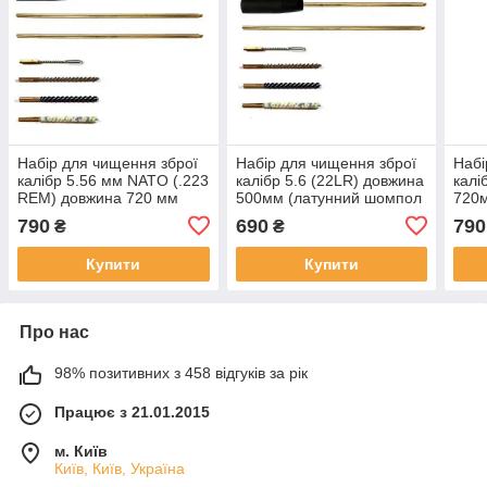
Набір для чищення зброї
Набір для чищення зброї
Набі
калібр 5.56 мм NATO (.223
калібр 5.6 (22LR) довжина
калі
REM) довжина 720 мм
500мм (латунний шомпол
720
(латунний шомпол та
і чотири насадки)
і чо
790
690
790
₴
₴
чотири насадки)
Купити
Купити
Про нас
98% позитивних з 458 відгуків за рік
Працює з 21.01.2015
м. Київ
Київ, Київ, Україна