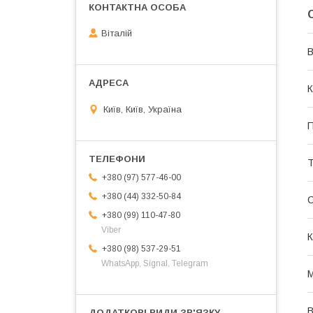
Віталій
В
К
Київ, Київ, Україна
П
Т
+380 (97) 577-46-00
+380 (44) 332-50-84
+380 (99) 110-47-80
Viber
К
+380 (98) 537-29-51
WhatsApp, Signal, Telegram
М
В