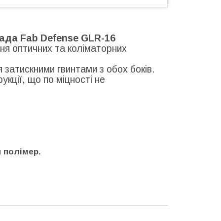
ада Fab Defense GLR-16
ня оптичних та коліматорних
 затискними гвинтами з обох боків.
укції, що по міцності не
 полімер.