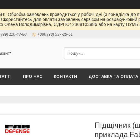
І! Обробка замовлень проводиться у робочі дні (з понеділка до п'
 Скористайтесь для оплати замовлень сервісом на розрахункови
о Олена Володимирівна, ЄДРПО: 2308103886 або на карту ПУМБ: 
 (99) 110-47-80
+380 (98) 537-29-51
ржант"
ТАТТІ
ПРО НАС
КОНТАКТИ
ДОСТАВКА ТА ОПЛАТА
Підщічник (
приклада Fa