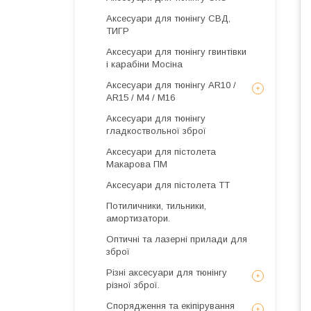
Аксесуари для тюнінгу СВД,
ТИГР
Аксесуари для тюнінгу гвинтівки
і карабіни Мосіна
Аксесуари для тюнінгу AR10 /
AR15 / М4 / М16
Аксесуари для тюнінгу
гладкоствольної зброї
Аксесуари для пістолета
Макарова ПМ
Аксесуари для пістолета ТТ
Потиличники, тильники,
амортизатори.
Оптичні та лазерні прилади для
зброї
Різні аксесуари для тюнінгу
різної зброї.
Спорядження та екіпірування