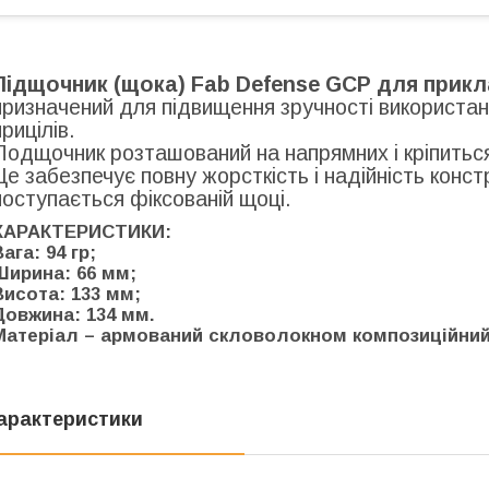
Підщочник (щока) Fab Defense GCP для прикл
призначений для підвищення зручності використан
прицілів.
Подщочник розташований на напрямних і кріпиться
Це забезпечує повну жорсткість і надійність констр
поступається фіксованій щоці.
ХАРАКТЕРИСТИКИ:
ага: 94 гр;
Ширина: 66 мм;
Висота: 133 мм;
Довжина: 134 мм.
Матеріал – армований скловолокном композиційний
арактеристики