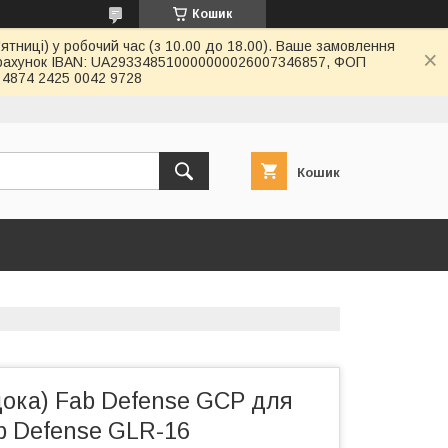
Кошик
ятниці) у робочий час (з 10.00 до 18.00). Ваше замовлення
й рахунок IBAN: UA293348510000000026007346857, ФОП
4874 2425 0042 9728
Кошик
щока) Fab Defense GCP для
b Defense GLR-16