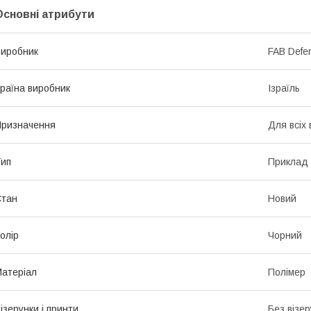
Основні атрибути
иробник
FAB Defe
раїна виробник
Ізраїль
ризначення
Для всіх 
ип
Приклад
Стан
Новий
олір
Чорний
атеріал
Полімер
ізерунки і принти
Без візер