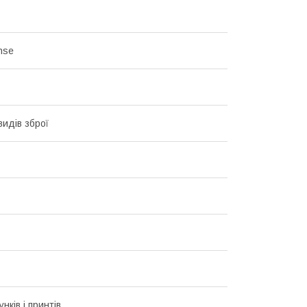
nse
видів зброї
унків і принтів