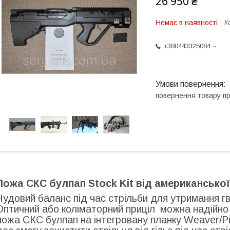
26 950 ₴
Немає в наявності
К
+380443325084
повернення товару п
Ложа СКС булпап Stock Kit від американської
Чудовий баланс під час стрільби для утримання гви
Оптичний або коліматорний приціл можна надійно 
ложа СКС булпап на інтегровану планку Weaver/Pi