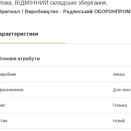
Нова, ВІДМІННИЙ складське зберігання.
Оригінал ! Виробництво - Радянський ОБОРОНПРОМ 
арактеристики
Основні атрибути
иробник
Іжмаш
ризначення
Для гвин
ип
Планка
Стан
Новий