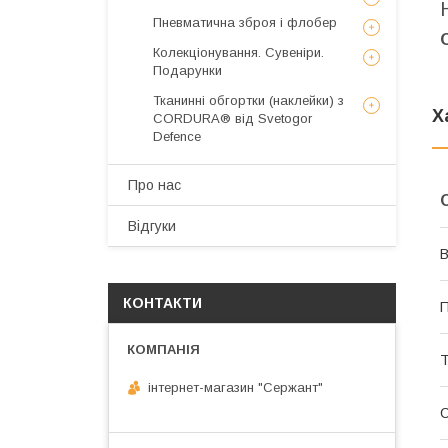
Пневматична зброя і флобер
Колекціонування. Сувеніри.
Подарунки
Тканинні обгортки (наклейки) з
Х
CORDURA® від Svetogor
Defence
Про нас
Відгуки
В
КОНТАКТИ
П
Т
інтернет-магазин "Сержант"