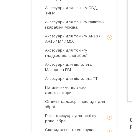
Аксесуари для тюнінгу СВД,
ТИГР
Аксесуари для тюнінгу гвинтівки
і карабіни Мосіна
Аксесуари для тюнінгу AR10 /
AR15 / М4 / М16
Аксесуари для тюнінгу
гладкоствольної зброї
Аксесуари для пістолета
Макарова ПМ
Аксесуари для пістолета ТТ
Потиличники, тильники,
амортизатори.
Оптичні та лазерні прилади для
зброї
Різні аксесуари для тюнінгу
різної зброї.
Спорядження та екіпірування