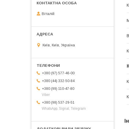
К
Віталій
М
В
Київ, Київ, Україна
К
+380 (97) 577-46-00
+380 (44) 332-50-84
К
+380 (99) 110-47-80
Viber
К
+380 (98) 537-29-51
WhatsApp, Signal, Telegram
І