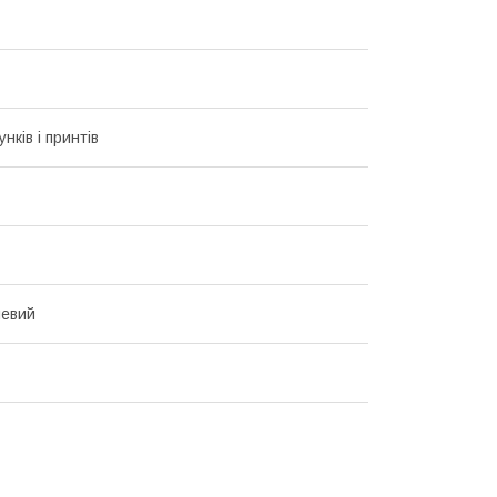
унків і принтів
чевий