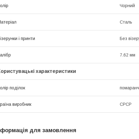
олір
Чорний
атеріал
Сталь
ізерунки і принти
Без візер
алібр
7.62 мм
Користувацькі характеристики
олір поділок
помаран
раїна виробник
СРСР
нформація для замовлення