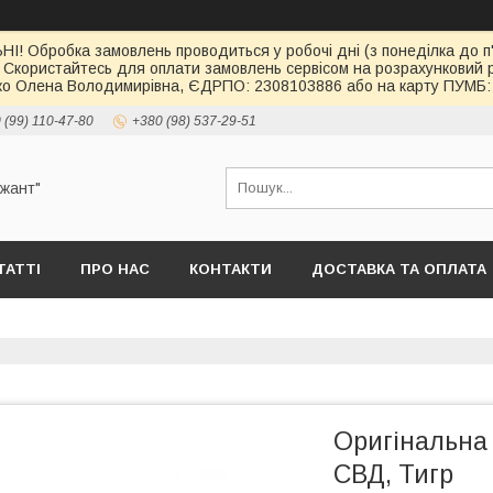
І! Обробка замовлень проводиться у робочі дні (з понеділка до п'
 Скористайтесь для оплати замовлень сервісом на розрахункови
о Олена Володимирівна, ЄДРПО: 2308103886 або на карту ПУМБ: 
 (99) 110-47-80
+380 (98) 537-29-51
ржант"
ТАТТІ
ПРО НАС
КОНТАКТИ
ДОСТАВКА ТА ОПЛАТА
Оригінальна 
СВД, Тигр