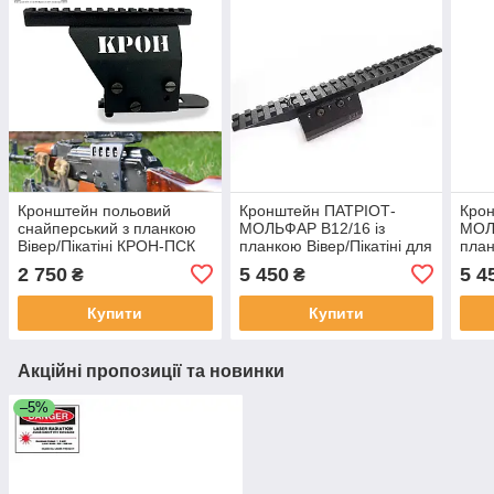
Кронштейн польовий
Кронштейн ПАТРІОТ-
Кро
снайперський з планкою
МОЛЬФАР В12/16 із
МОЛ
Вівер/Пікатіні КРОН-ПСК
планкою Вівер/Пікатіні для
план
ген 2 для АК, РПК
вертикалки типу ІЖ-27 /
горі
2 750
5 450
5 4
₴
₴
ТОЗ-34
ІЖ-5
Купити
Купити
Акційні пропозиції та новинки
–5%