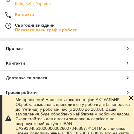
Київ, Київ, Україна
Контакти
Сьогодні вихідний
Показати весь графік роботи
Про нас
Контакти
Доставка та оплата
Графік роботи
Ми працюємо! Наявність товарів та ціни АКТУАЛЬНІ!
Обробка замовлень проводиться у робочі дні (з понеділка
Повна версія сайту
до п'ятниці) у робочий час (з 10.00 до 18.00). Ваше
замовлення буде оброблено найближчим робочим часом.
Скористайтесь для оплати замовлень сервісом на
Сайт створено на маркетплейсі
Prom.ua
розрахунковий рахунок IBAN:
UA293348510000000026007346857, ФОП Мельниченко
Олена Володимирівна, ЄДРПО: 2308103886 або на карту