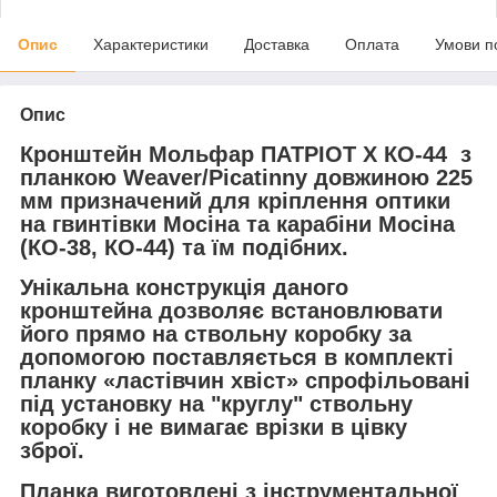
Опис
Характеристики
Доставка
Оплата
Умови п
Опис
Кронштейн Мольфар ПАТРІОТ Х КО-44 з
планкою Weaver/Picatinny довжиною 225
мм
призначений для кріплення оптики
на гвинтівки Мосіна та карабіни Мосіна
(КО-38, КО-44) та їм подібних.
Унікальна конструкція даного
кронштейна дозволяє встановлювати
його прямо на ствольну коробку за
допомогою поставляється в комплекті
планку «ластівчин хвіст» спрофільовані
під установку на "круглу" ствольну
коробку і не вимагає врізки в цівку
зброї.
Планка виготовлені з інструментальної