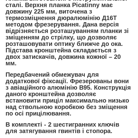
сталі. Верхня планка Picatinny має
довжину 225 мм, виточена з
термозміцнення дюралюмінію Д16Т
методом фрезерування. Дана версія
відрізняється розташуванням планки зі
зміщенням до стрілку, що дозволяє
розташовувати оптику ближче до ока.
Підстава кронштейна складається з
двох затискачів, довжина кожної – 20
мм.
Передбачений обмежувач для
додаткової фіксації. Фрезерованы вони
з авіаційного алюмінію В95. Конструкція
даного кронштейна дозволяє
встановити приціл максимально низько
над ствольною коробкою без зміщення
по осі прицілювання.
В комплекті - 2 шестигранних ключів
для затягування гвинтів і стопора.