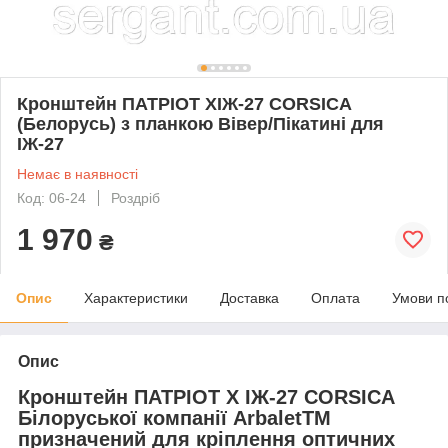
Кронштейн ПАТРІОТ ХІЖ-27 CORSICA
(Белорусь) з планкою Вівер/Пікатині для
ІЖ-27
Немає в наявності
Код: 06-24
Роздріб
1 970
₴
Опис
Характеристики
Доставка
Оплата
Умови п
Опис
Кронштейн ПАТРІОТ Х ІЖ-27 CORSICA
Білоруської компанії ArbaletTM
призначений для кріплення оптичних