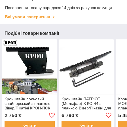
Повернення товару впродовж 14 днів за рахунок покупця
Всі умови повернення
Подібні товари компанії
Кронштейн польовий
Кронштейн ПАТРІОТ
Кро
снайперський з планкою
(Мольфар) Х КО-44 з
МОЛ
Вівер/Пікатіні КРОН-ПСК
планкою Вівер/Пікатіні для
план
ген 2 для АК, РПК
Мосіна
верт
2 750
6 790
5 4
₴
₴
ТОЗ
Купити
Купити