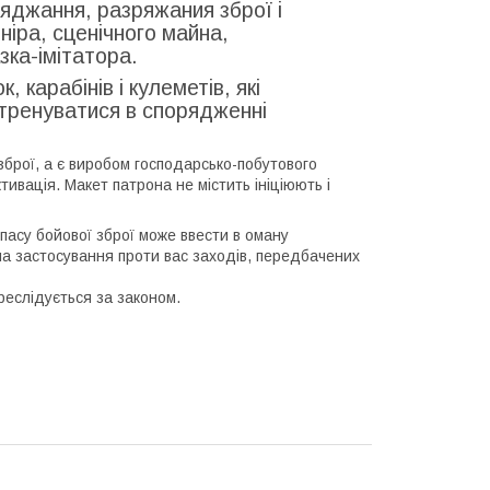
яджання, разряжания зброї і
ніра, сценічного майна,
зка-імітатора.
 карабінів і кулеметів, які
 тренуватися в спорядженні
зброї, а є виробом господарсько-побутового
ивація. Макет патрона не містить ініціюють і
ипасу бойової зброї може ввести в оману
 на застосування проти вас заходів, передбачених
реслідується за законом.