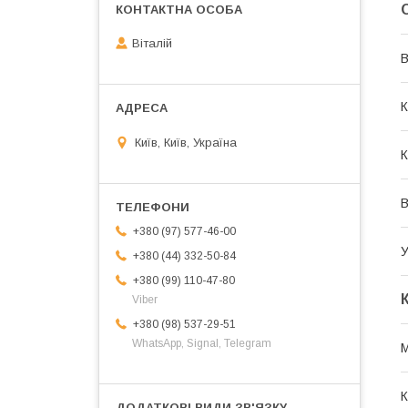
Віталій
В
К
Київ, Київ, Україна
К
В
+380 (97) 577-46-00
У
+380 (44) 332-50-84
+380 (99) 110-47-80
Viber
+380 (98) 537-29-51
WhatsApp, Signal, Telegram
М
К