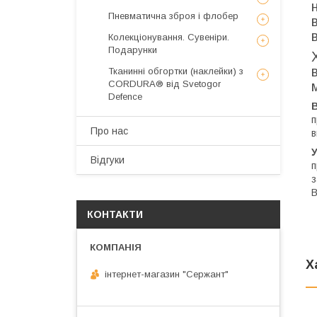
Пневматична зброя і флобер
Колекціонування. Сувеніри.
Подарунки
Тканинні обгортки (наклейки) з
CORDURA® від Svetogor
Defence
п
Про нас
в
Відгуки
п
з
В
КОНТАКТИ
Х
інтернет-магазин "Сержант"