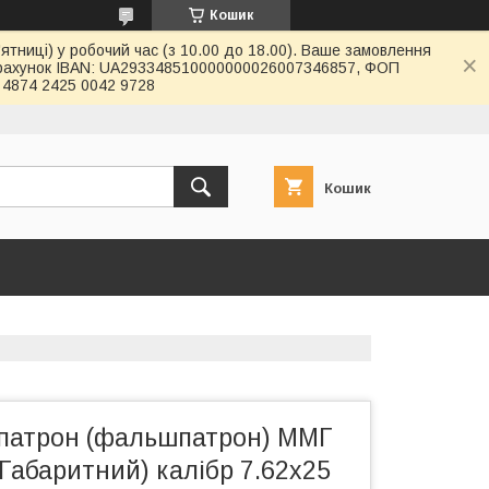
Кошик
ятниці) у робочий час (з 10.00 до 18.00). Ваше замовлення
й рахунок IBAN: UA293348510000000026007346857, ФОП
4874 2425 0042 9728
Кошик
патрон (фальшпатрон) ММГ
Габаритний) калібр 7.62х25