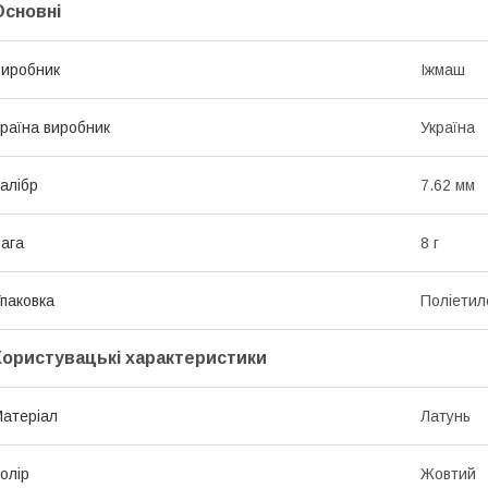
Основні
иробник
Іжмаш
раїна виробник
Україна
алібр
7.62 мм
ага
8 г
паковка
Поліетил
Користувацькі характеристики
атеріал
Латунь
олір
Жовтий