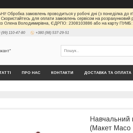
І! Обробка замовлень проводиться у робочі дні (з понеділка до п'
 Скористайтесь для оплати замовлень сервісом на розрахункови
о Олена Володимирівна, ЄДРПО: 2308103886 або на карту ПУМБ: 
 (99) 110-47-80
+380 (98) 537-29-51
ржант"
ТАТТІ
ПРО НАС
КОНТАКТИ
ДОСТАВКА ТА ОПЛАТА
Навчальний 
(Макет Масо 