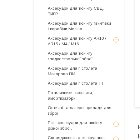
Аксесуари для тюнінгу СВД,
ТИГР
Аксесуари для тюнінгу гвинтівки
і карабіни Мосіна
Аксесуари для тюнінгу AR10 /
AR15 / М4 / М16
Аксесуари для тюнінгу
гладкоствольної зброї
Аксесуари для пістолета
Макарова ПМ
Аксесуари для пістолета ТТ
Потиличники, тильники,
амортизатори.
Оптичні та лазерні прилади для
зброї
Різні аксесуари для тюнінгу
різної зброї.
Спорядження та екіпірування