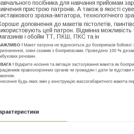
навчального посібника для навчання прийомам зар
вивчення пристрою патронів. А також в якості суве
виставкового зразка-імітатора, технологічного зра
Хороше доповнення до макетів пістолетів, гвинтівок,
використовують цей патрон. Відмінна можливість
магазинів і обойм ТТ, ПКШ, ПКС та ін
ВАЖЛИВО !
Макет патрона не відноситься до боєприпасів бойової 
ризначення, зовні схожим з боєприпасами. Проведено 100 % дезакт
ибухових речовин.
УВАГА !
Відкрите носіння та імітація застосування макета як боєпр
рацівників правоохоронних органів чи громадян і дати їм підстави
аконом.
несення будь-яких змін у конструкцію массогабаритного макета пе
арактеристики