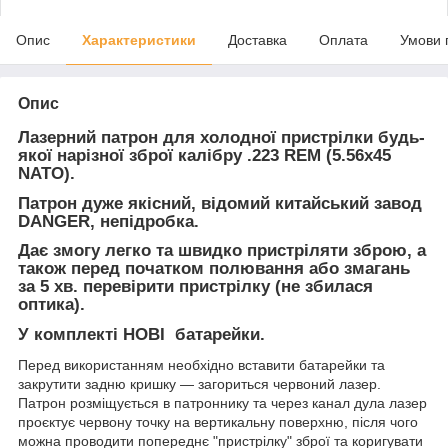
Опис
Характеристики
Доставка
Оплата
Умови 
Опис
Лазерний патрон для холодної пристрілки будь-
якої нарізної зброї калібру .223 REM (5.56х45
NATO).
Патрон дуже якісний, відомий китайський завод
DANGER, непідробка.
Дає змогу легко та швидко пристріляти зброю, а
також перед початком полювання або змагань
за 5 хв. перевірити пристрілку (не збилася
оптика).
У комплекті НОВІ батарейки.
Перед використанням необхідно вставити батарейки та
закрутити задню кришку — загориться червоний лазер.
Патрон розміщується в патроннику та через канал дула лазер
проєктує червону точку на вертикальну поверхню, після чого
можна проводити попереднє "пристрілку" зброї та коригувати