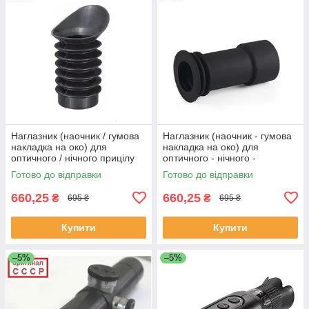
Наглазник (наочник / гумова
Наглазник (наочник - гумова
накладка на око) для
накладка на око) для
оптичного / нічного прицілу
оптичного - нічного -
(ПСО / ПОСП) діаметр 38мм/
тепловізійного прицілу (ПСО/
Готово до відправки
Готово до відправки
довжина 85мм
ПОСП) діаметр 40мм/
довжина 90мм
660,25
660,25
₴
₴
695 ₴
695 ₴
Купити
Купити
–5%
–5%