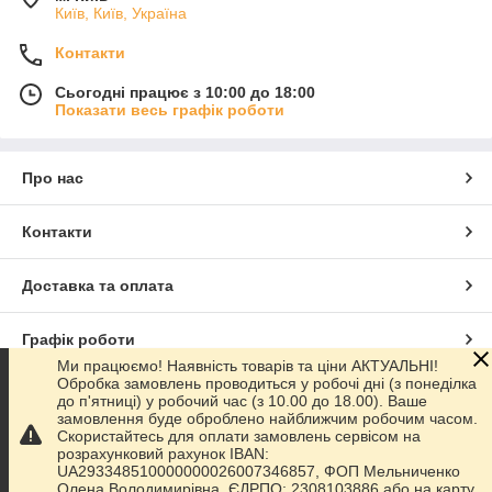
Київ, Київ, Україна
Контакти
Сьогодні працює з 10:00 до 18:00
Показати весь графік роботи
Про нас
Контакти
Доставка та оплата
Графік роботи
Ми працюємо! Наявність товарів та ціни АКТУАЛЬНІ!
Обробка замовлень проводиться у робочі дні (з понеділка
Повна версія сайту
до п'ятниці) у робочий час (з 10.00 до 18.00). Ваше
замовлення буде оброблено найближчим робочим часом.
Скористайтесь для оплати замовлень сервісом на
Сайт створено на маркетплейсі
Prom.ua
розрахунковий рахунок IBAN:
UA293348510000000026007346857, ФОП Мельниченко
Олена Володимирівна, ЄДРПО: 2308103886 або на карту