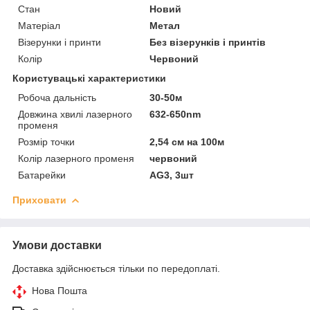
Стан
Новий
Матеріал
Метал
Візерунки і принти
Без візерунків і принтів
Колір
Червоний
Користувацькі характеристики
Робоча дальність
30-50м
Довжина хвилі лазерного
632-650nm
променя
Розмір точки
2,54 см на 100м
Колір лазерного променя
червоний
Батарейки
АG3, 3шт
Приховати
Умови доставки
Доставка здійснюється тільки по передоплаті.
Нова Пошта