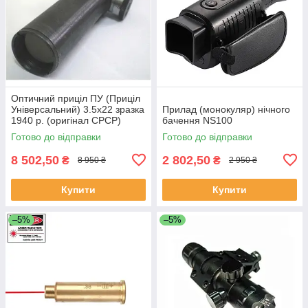
Оптичний приціл ПУ (Приціл
Універсальний) 3.5х22 зразка
Прилад (монокуляр) нічного
1940 р. (оригінал СРСР)
бачення NS100
Готово до відправки
Готово до відправки
8 502,50
2 802,50
₴
₴
8 950 ₴
2 950 ₴
Купити
Купити
–5%
–5%