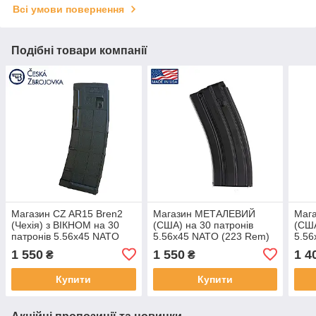
Всі умови повернення
Подібні товари компанії
Магазин CZ AR15 Bren2
Магазин МЕТАЛЕВИЙ
Маг
(Чехія) з ВІКНОМ на 30
(США) на 30 патронів
(США
патронів 5.56х45 NATO
5.56х45 NATO (223 Rem)
5.56
(223 Rem) для AR15/M4/
для AR15/M4/М16 колір-
для 
1 550
1 550
1 4
₴
₴
М16
Black (Чорний)
СІР
Купити
Купити