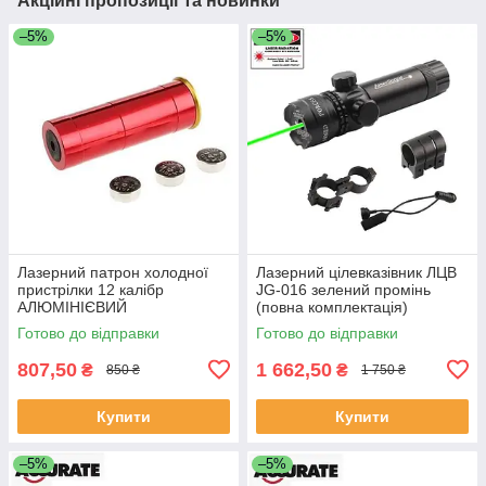
Акційні пропозиції та новинки
–5%
–5%
Лазерний патрон холодної
Лазерний цілевказівник ЛЦВ
пристрілки 12 калібр
JG-016 зелений промінь
АЛЮМІНІЄВИЙ
(повна комплектація)
Готово до відправки
Готово до відправки
807,50
1 662,50
₴
₴
850 ₴
1 750 ₴
Купити
Купити
–5%
–5%