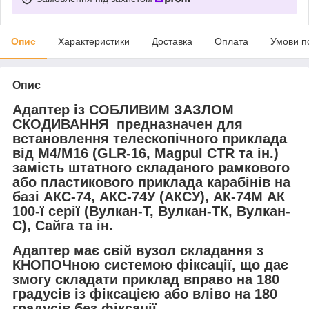
Опис
Характеристики
Доставка
Оплата
Умови п
Опис
Адаптер із СОБЛИВИМ ЗАЗЛОМ
СКОДИВАННЯ предназначен для
встановлення телескопічного приклада
від M4/M16 (GLR-16, Magpul CTR та ін.)
замість штатного складаного рамкового
або пластикового приклада карабінів на
базі АКС-74, АКС-74У (АКСУ), АК-74М АК
100-ї серії (Вулкан-Т, Вулкан-ТК, Вулкан-
С), Сайга та ін.
Адаптер має свій вузол складання з
КНОПОЧною системою фіксації, що дає
змогу складати приклад вправо на 180
градусів із фіксацією або вліво на 180
градусів без фіксації.