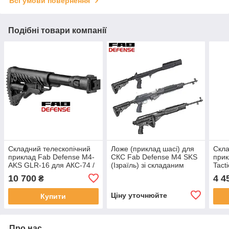
Всі умови повернення
Подібні товари компанії
Складний телескопічний
Ложе (приклад шасі) для
Скла
приклад Fab Defense М4-
СКС Fab Defense M4 SKS
при
AKS GLR-16 для АКС-74 /
(Ізраїль) зі складаним
Tact
АКСУ замість штатного
телескопічним прикладом
замі
10 700
4 4
₴
складного убік рамочного
GLR-16
рамк
приклада
Ціну уточнюйте
Купити
Про нас