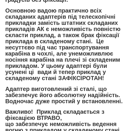
Основною вадою практично всіх
складаних адаптерів під телескопічні
прикладки замість штатних складаних
прикладів АК є неможливість повністю
скласти приклад, а також брак фіксації
приклада в складеному стані. Це
несуттєво під час транспортування
карабіна в чохлі, але унеможливлює
носіння карабіна на плечі зі складеним
прикладом. У цьому адаптері були
усунені ці вади й тепер приклад у
складеному стані ЗАФІКСІРОТАН!
Адаптер виготовлений зі сталі, що
забезпечує його абсолютну надійність.
Водночас дуже простий у встановленні.
Важливо!
Приклад складається з
фіксацією ВТРАВО,
що забезпечує неможливість ведення
вогню з прикладом у складеному стані,