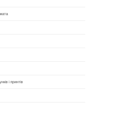
мата
унків і принтів