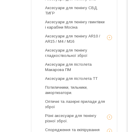
Аксесуари для тюнінгу СВД,
ТИГР
Аксесуари для тюнінгу гвинтівки
і карабіни Мосіна
Аксесуари для тюнінгу AR10 /
AR15 / М4 / М16
Аксесуари для тюнінгу
гладкоствольної зброї
Аксесуари для пістолета
Макарова ПМ
Аксесуари для пістолета ТТ
Потиличники, тильники,
амортизатори.
Оптичні та лазерні прилади для
зброї
Різні аксесуари для тюнінгу
різної зброї.
Спорядження та екіпірування