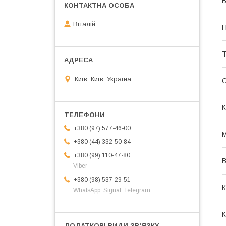
В
Віталій
П
Т
Київ, Київ, Україна
К
+380 (97) 577-46-00
М
+380 (44) 332-50-84
+380 (99) 110-47-80
В
Viber
+380 (98) 537-29-51
К
WhatsApp, Signal, Telegram
К