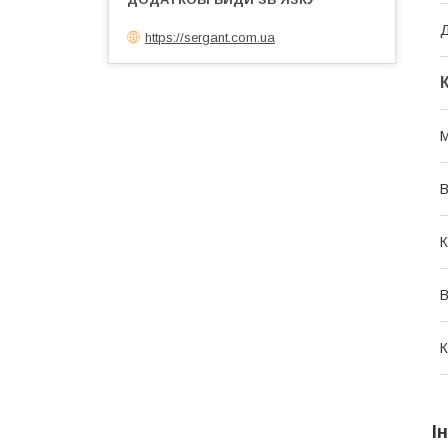
https://sergant.com.ua
М
В
К
В
К
І