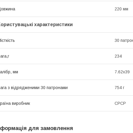
Довжина
220 мм
Користувацькі характеристики
істкість
30 патро
ага,г
234
алібр, мм
7.62х39
ага з відрядженими 30 патронами
754 г
раїна виробник
СРСР
нформація для замовлення