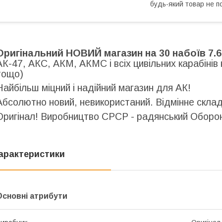
будь-який товар не п
Оригінальний НОВИЙ магазин на 30 набоїв 7.
АК-47, АКС, АКМ, АКМС і всіх цивільних карабінів 
тощо)
Найбільш міцний і надійний магазин для АК!
Абсолютно новий, невикористаний. Відмінне склад
Оригінал! Виробництво СРСР - радянський Оборо
арактеристики
Основні атрибути