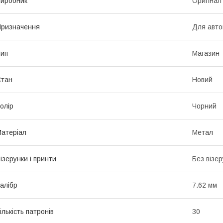
иробник
Оригінал
ризначення
Для авто
ип
Магазин
Стан
Новий
олір
Чорний
атеріал
Метал
ізерунки і принти
Без візер
алібр
7.62 мм
ількість патронів
30