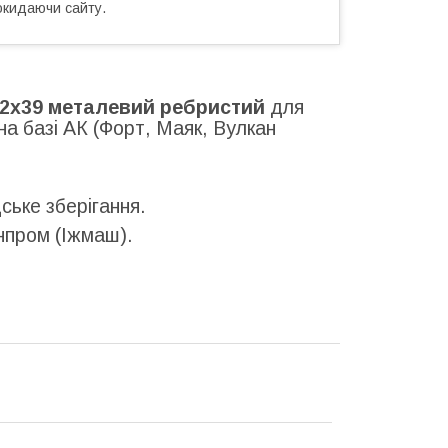
окидаючи сайту.
62х39 металевий ребристий
для
на базі АК (Форт, Маяк, Вулкан
ське зберігання.
нпром (Іжмаш).