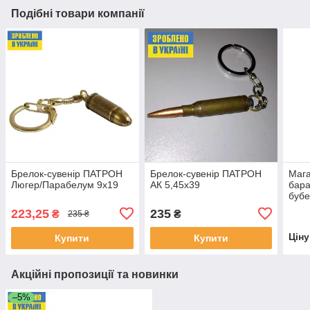
Подібні товари компанії
Брелок-сувенір ПАТРОН
Брелок-сувенір ПАТРОН
Мага
Люгер/Парабелум 9х19
АК 5,45х39
бара
бубе
АК47
223,25
235
₴
₴
235 ₴
Цін
Купити
Купити
Акційні пропозиції та новинки
–5%