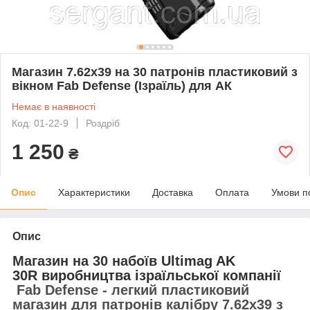
Магазин 7.62х39 на 30 патронів пластиковий з
вікном Fab Defense (Ізраїль) для АК
Немає в наявності
Код: 01-22-9
Роздріб
1 250
₴
Опис
Характеристики
Доставка
Оплата
Умови п
Опис
Магазин на 30 набоїв
Ultimag AK
30R
виробництва ізраїльської компанії
Fab Defense
- легкий пластиковий
магазин для патронів калібру 7.62х39 з