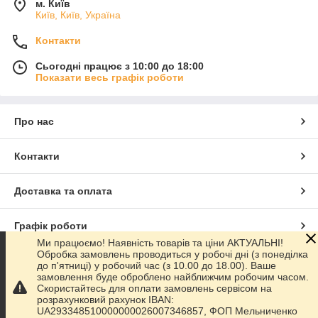
м. Київ
Київ, Київ, Україна
Контакти
Сьогодні працює з 10:00 до 18:00
Показати весь графік роботи
Про нас
Контакти
Доставка та оплата
Графік роботи
Ми працюємо! Наявність товарів та ціни АКТУАЛЬНІ!
Обробка замовлень проводиться у робочі дні (з понеділка
Повна версія сайту
до п'ятниці) у робочий час (з 10.00 до 18.00). Ваше
замовлення буде оброблено найближчим робочим часом.
Скористайтесь для оплати замовлень сервісом на
Сайт створено на маркетплейсі
Prom.ua
розрахунковий рахунок IBAN:
UA293348510000000026007346857, ФОП Мельниченко