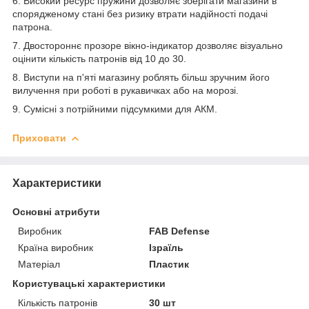
6. Високий ресурс пружини дозволяє зберігати магазини в
спорядженому стані без ризику втрати надійності подачі
патрона.
7. Двостороннє прозоре вікно-індикатор дозволяє візуально
оцінити кількість патронів від 10 до 30.
8. Виступи на п'яті магазину роблять більш зручним його
вилучення при роботі в рукавичках або на морозі.
9. Сумісні з потрійними підсумкими для АКМ.
Приховати
Характеристики
Основні атрибути
Виробник
FAB Defense
Країна виробник
Ізраїль
Матеріал
Пластик
Користувацькі характеристики
Кількість патронів
30 шт