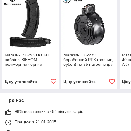
Магазин 7.62х39 на 60
Магазин 7.62х39
Мага
набоїв з ВІКНОМ
барабанний РПК (равлик,
40 
полімерний чорний
бубен) на 75 патронів для
АК /
Schmeisser S60 для АК /
АК47, АКМ (Румунія)
РПК (Німеччина)
Ціну уточнюйте
Ціну уточнюйте
Цін
Про нас
98% позитивних з 454 відгуків за рік
Працює з 21.01.2015