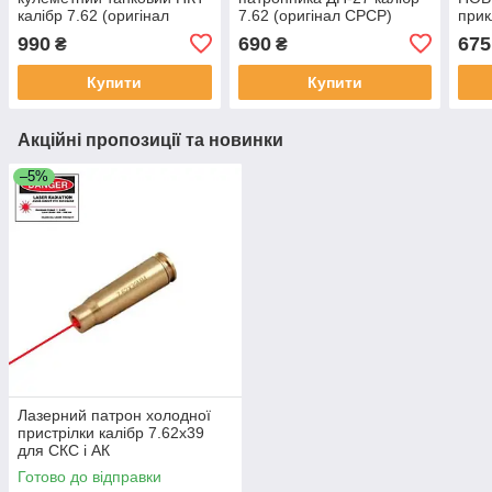
калібр 7.62 (оригінал
7.62 (оригінал СРСР)
прик
СРСР)
990
690
675
₴
₴
Купити
Купити
Акційні пропозиції та новинки
–5%
Лазерний патрон холодної
пристрілки калібр 7.62х39
для СКС і АК
Готово до відправки