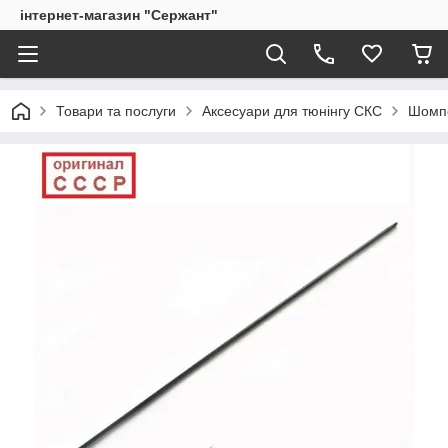
інтернет-магазин "Сержант"
Товари та послуги
Аксесуари для тюнінгу СКС
Шомпо