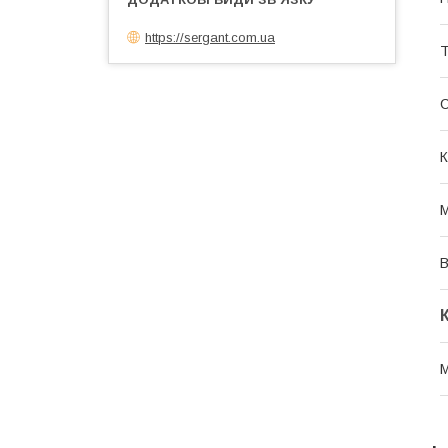
https://sergant.com.ua
Т
К
М
В
М