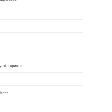
унків і принтів
льний