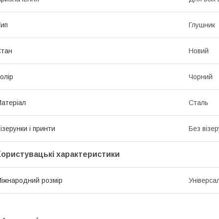
ип
Глушник
Стан
Новий
олір
Чорний
атеріал
Сталь
ізерунки і принти
Без візер
Користувацькі характеристики
іжнародний розмір
Універса