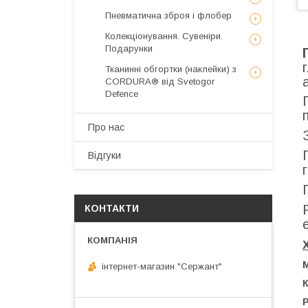
Пневматична зброя і флобер
Колекціонування. Сувеніри.
Подарунки
Тканинні обгортки (наклейки) з
CORDURA® від Svetogor
Defence
Про нас
Відгуки
КОНТАКТИ
М
інтернет-магазин "Сержант"
К
Р