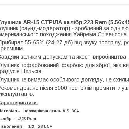
Глушник AR-15 СТРІЛА калібр.223 Rem (5.56x4
глушник (саунд-модератор) - зроблений за однією
американського походження Хайрема Стівенсона
Прибирає 55-65% (24-27 дб) від звуку пострілу, ро
приємним.
Завдяки великим допускам та якості виробництва, 
Глушник пофарбований фарбою для зброї, яка в
градусів Цельсія.
Глушник не вимагає особливого догляду, не схильн
Рекомендовано після 5000 пострілів промити глуш
експлуатацію.
Характеристики:
атеріал - нержавіюча сталь AISI 304
алібр - .223 Rem
ізьблення - 1/2 - 28 UNF