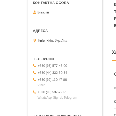
Віталій
Р
В
Київ, Київ, Україна
Х
+380 (97) 577-46-00
+380 (44) 332-50-84
+380 (99) 110-47-80
Viber
В
+380 (98) 537-29-51
WhatsApp, Signal, Telegram
К
П