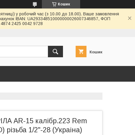
Кошик
ятниці) у робочий час (з 10.00 до 18.00). Ваше замовлення
й рахунок IBAN: UA293348510000000026007346857, ФОП
4874 2425 0042 9728
Кошик
ІЛА AR-15 калібр.223 Rem
 різьба 1/2"-28 (Украіна)