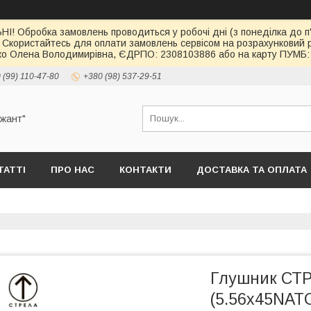
І! Обробка замовлень проводиться у робочі дні (з понеділка до п'
 Скористайтесь для оплати замовлень сервісом на розрахункови
о Олена Володимирівна, ЄДРПО: 2308103886 або на карту ПУМБ: 
 (99) 110-47-80
+380 (98) 537-29-51
ржант"
ТАТТІ
ПРО НАС
КОНТАКТИ
ДОСТАВКА ТА ОПЛАТА
Глушник СТР
(5.56x45NATO)