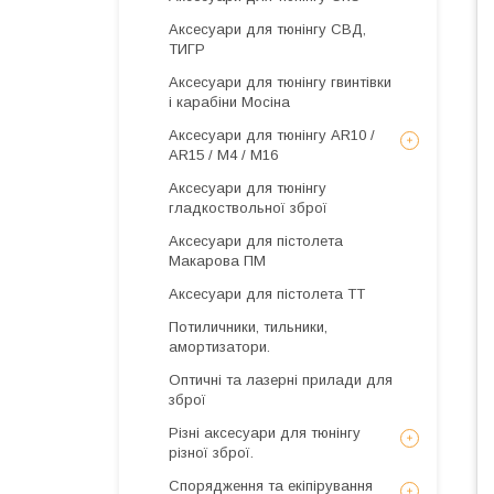
Аксесуари для тюнінгу СВД,
ТИГР
Аксесуари для тюнінгу гвинтівки
і карабіни Мосіна
Аксесуари для тюнінгу AR10 /
AR15 / М4 / М16
Аксесуари для тюнінгу
гладкоствольної зброї
Аксесуари для пістолета
Макарова ПМ
Аксесуари для пістолета ТТ
Потиличники, тильники,
амортизатори.
Оптичні та лазерні прилади для
зброї
Різні аксесуари для тюнінгу
різної зброї.
Спорядження та екіпірування