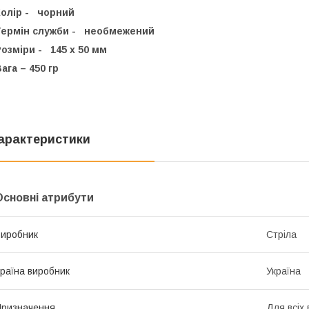
Колір - чорний
Термін служби - необмежений
озміри - 145 x 50 мм
ага – 450 гр
арактеристики
Основні атрибути
иробник
Стріла
раїна виробник
Україна
ризначення
Для всіх 