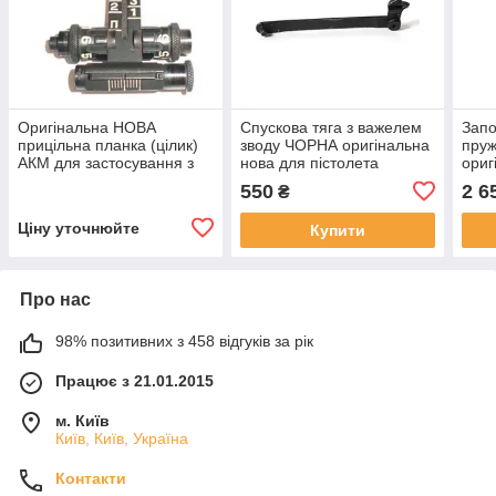
Оригінальна НОВА
Спускова тяга з важелем
Зап
прицільна планка (цілик)
зводу ЧОРНА оригінальна
пруж
АКМ для застосування з
нова для пістолета
ориг
ПБС-1 (оригінал СРСР)
Макарова ПМ (оригінал
піст
550
2 6
₴
СРСР)
(ори
Ціну уточнюйте
Купити
Про нас
98% позитивних з 458 відгуків за рік
Працює з 21.01.2015
м. Київ
Київ, Київ, Україна
Контакти